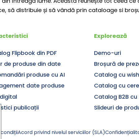
enți din întreaga lume. Aceasta reunește tot ceea 
, să distribuie și să vândă prin cataloage si broșuri
cteristici
Explorează
log Flipbook din PDF
Demo-uri
er de produse din date
Broșură de prez
mandări produse cu AI
Catalog cu wishl
agement date produse
Catalog cu cere
digital
Catalog B2B cu 
stici publicații
Slideuri de pro
condiții
Acord privind nivelul serviciilor (SLA)
Confidențialit