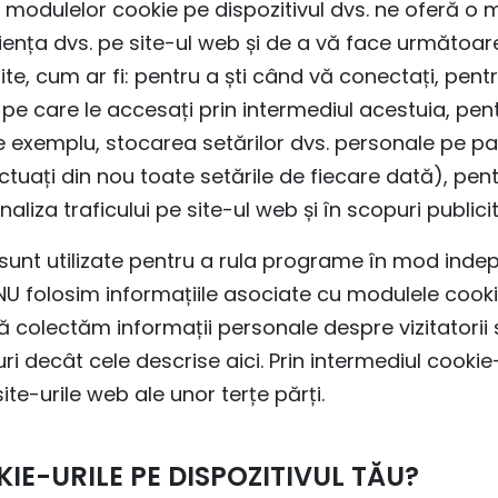
odulelor cookie pe dispozitivul dvs. ne oferă o m
nța dvs. pe site-ul web și de a vă face următoarea
ite, cum ar fi: pentru a ști când vă conectați, pen
ile pe care le accesați prin intermediul acestuia, p
e exemplu, stocarea setărilor dvs. personale pe pa
ectuați din nou toate setările de fiecare dată), pent
aliza traficului pe site-ul web și în scopuri publici
unt utilizate pentru a rula programe în mod indep
b. NU folosim informațiile asociate cu modulele cooki
 colectăm informații personale despre vizitatorii s
uri decât cele descrise aici. Prin intermediul cooki
site-urile web ale unor terțe părți.
E-URILE PE DISPOZITIVUL TĂU?