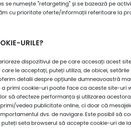
ces se numește "retargeting" și se bazează pe acti
m cu prioritate oferte/informații referitoare la pro
OKIE-URILE?
ioreze dispozitivul de pe care accesați acest site 
are le acceptați, puteți utiliza, de obicei, setările 
erim detalii despre opțiunile dumneavoastră mai 
e a primi cookie-uri poate face ca aceste site-uri we
ilor să afecteze performanța și utilizarea acesto
rimi/vedea publicitate online, ci doar că mesajele
n comportamentul dvs. de navigare. Este posibil să c
 puteți seta browserul să accepte cookie-uri de la