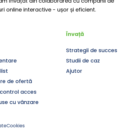
ce am învățat din colaborarea cu companii de
 online interactive - ușor și eficient.
Învață
Strategii de succes
entare
Studii de caz
ist
Ajutor
re de ofertă
control acces
duse cu vânzare
ate
Cookies