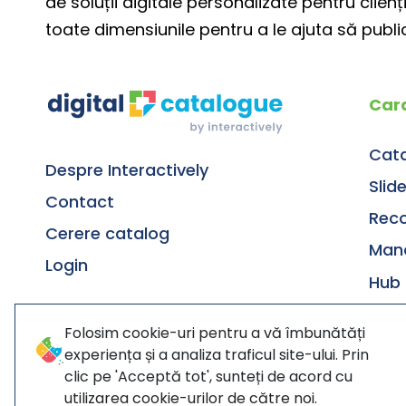
de soluții digitale personalizate pentru cli
toate dimensiunile pentru a le ajuta să publice
Cara
Cata
Despre Interactively
Slid
Contact
Reco
Cerere catalog
Man
Login
Hub 
Stati
Folosim cookie-uri pentru a vă îmbunătăți
experiența și a analiza traficul site-ului. Prin
clic pe 'Acceptă tot', sunteți de acord cu
Termeni și 
utilizarea cookie-urilor de către noi.