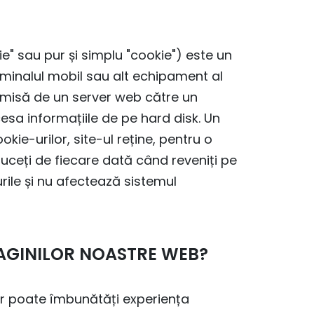
" sau pur și simplu "cookie") este un
erminalul mobil sau alt echipament al
a emisă de un server web către un
esa informațiile de pe hard disk. Un
kie-urilor, site-ul reține, pentru o
duceți de fiecare dată când reveniți pe
urile și nu afectează sistemul
 PAGINILOR NOASTRE WEB?
ar poate îmbunătăți experiența