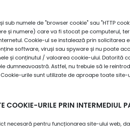
și sub numele de "browser cookie" sau "HTTP cookie
itere și numere) care va fi stocat pe computerul, t
internetul. Cookie-ul se instalează prin solicitare
nține software, viruși sau spyware și nu poate acc
e și conținutul / valoarea cookie-ului. Datorită coo
țele dumneavoastră. Astfel, nu trebuie să le reintro
. Cookie-urile sunt utilizate de aproape toate site-
ATE COOKIE-URILE PRIN INTERMEDIUL
ict necesară pentru funcționarea site-ului web, d