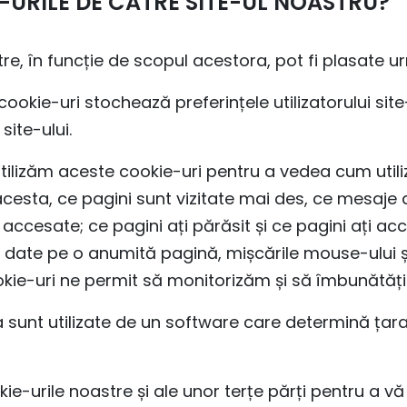
-URILE DE CĂTRE SITE-UL NOASTRU?
stre, în funcție de scopul acestora, pot fi plasate u
ookie-uri stochează preferințele utilizatorului site
site-ului.
 Utilizăm aceste cookie-uri pentru a vedea cum utiliz
acesta, ce pagini sunt vizitate mai des, ce mesaje
 accesate; ce pagini ați părăsit și ce pagini ați ac
i date pe o anumită pagină, mișcările mouse-ului și
okie-uri ne permit să monitorizăm și să îmbunătăți
unt utilizate de un software care determină țara de
ie-urile noastre și ale unor terțe părți pentru a vă